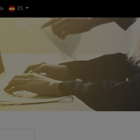
da
ES