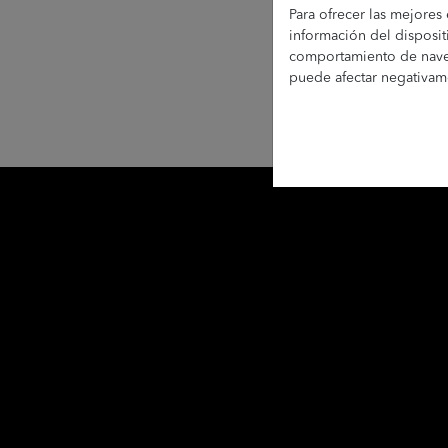
Para ofrecer las mejores
reclamación ante 
información del disposit
Información Adici
comportamiento de navega
en nuestra “Políti
puede afectar negativamen
He leído y 