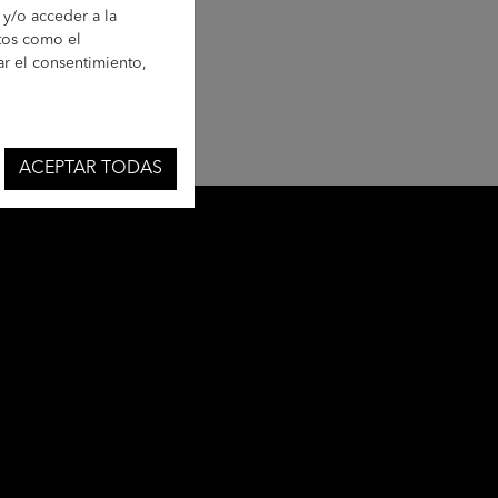
 y/o acceder a la
dicional.
atos como el
tección de Datos
ar el consentimiento,
ACEPTAR TODAS