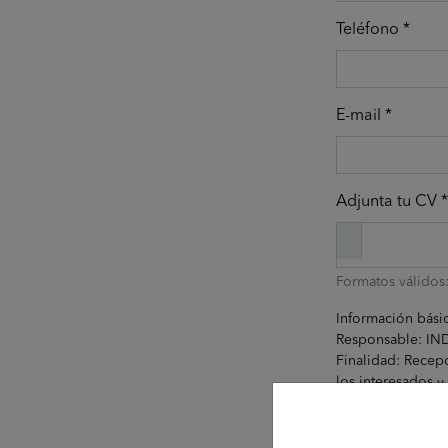
Teléfono *
E-mail *
Adjunta tu CV *
Formatos válidos
Información bási
Responsable: I
Finalidad: Recepc
los interesados y
Legitimación: Co
Destinatarios: No
Derechos: Acceder