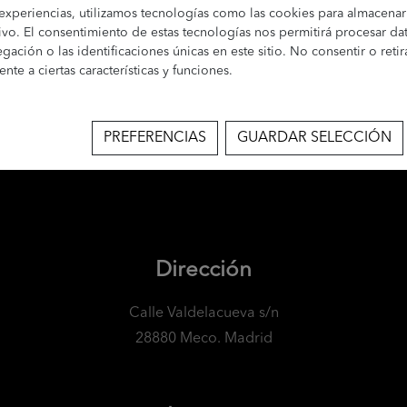
 experiencias, utilizamos tecnologías como las cookies para almacenar
la autoridad nacional de control, como se explica en la información a
ivo. El consentimiento de estas tecnologías nos permitirá procesar d
onal: Puede consultar la información adicional y detallada sobre Pro
ción o las identificaciones únicas en este sitio. No consentir o retir
ca de Privacidad”.
te a ciertas características y funciones.
acepto la
Política de Privacidad
de QUIADSA
PREFERENCIAS
GUARDAR SELECCIÓN
Dirección
Calle Valdelacueva s/n
28880 Meco. Madrid