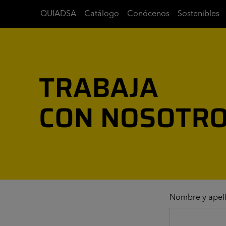
QUIADSA
Catálogo
Conócenos
Sostenibles
Nombre y apell