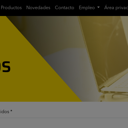
Productos
Novedades
Contacto
Empleo
Área priva
idos *