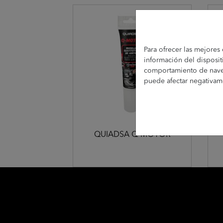
Para ofrecer las mejores
información del disposit
comportamiento de navega
puede afectar negativamen
QUIADSA Q-MOTOR