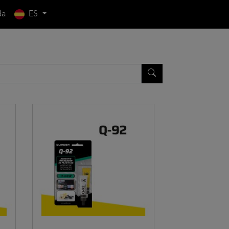
da
ES