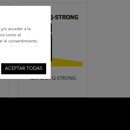
 y/o acceder a la
atos como el
ar el consentimiento,
ACEPTAR TODAS
QUIADSA Q-STRONG