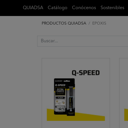
QUIADSA
Catálogo
Conócenos
Sostenibles
PRODUCTOS QUIADSA
EPOXIS