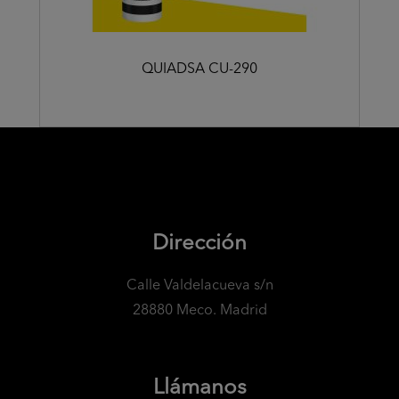
QUIADSA CU-290
Dirección
Calle Valdelacueva s/n
28880 Meco. Madrid
Llámanos